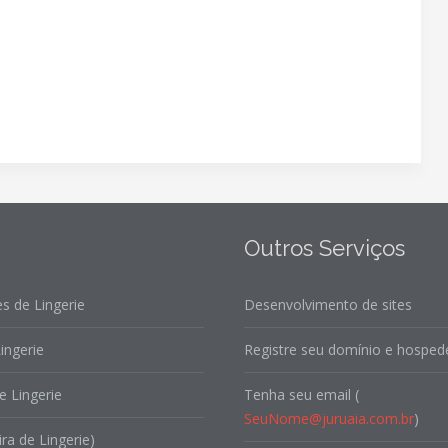
Outros Serviços
s de Lingerie
Desenvolvimento de sites
ingerie
Registre seu domínio e hospede
e Lingerie
Tenha seu email (
SeuNome@juruaia.com.br
)
ira de Lingerie)