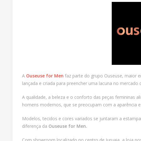
A
Ouseuse for Men
faz parte do grupo Ouseuse, maior e
lançada e criada para preencher uma lacuna no mercado 
A qualidade, a beleza e o conforto das peças femininas 
homens modernos, que se preocupam com a aparência e p
Modelos, tecidos e cores variados se juntaram a estampas
diferença da
Ouseuse for Men.
Com showroom localizado no centro de Juruaia, a loja po