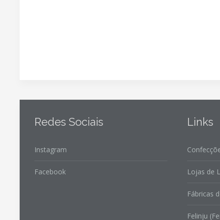
Redes Sociais
Links
Instagram
Confecçõe
Facebook
Lojas de L
Fábricas d
Felinju (Fe