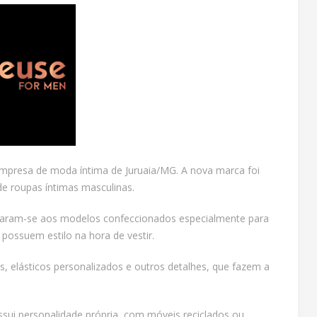
mpresa de moda íntima de Juruaia/MG. A nova marca foi
de roupas íntimas masculinas.
aliaram-se aos modelos confeccionados especialmente para
ossuem estilo na hora de vestir.
, elásticos personalizados e outros detalhes, que fazem a
ssui personalidade própria, com móveis reciclados ou