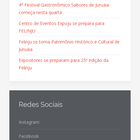
4° Festival Gastronômico Sabores de Juruaia
começa nesta quarta
Centro de Eventos Expoju se prepara para
FELINJU
Felinju se torna Patrimônio Histórico e Cultural de
Juruaia
Expositores se preparam para 25ª edição da
Felinju
Redes Sociais
Instagram
Facebook