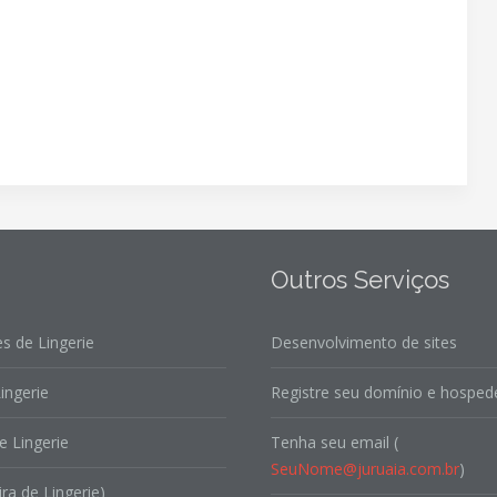
Outros Serviços
s de Lingerie
Desenvolvimento de sites
ingerie
Registre seu domínio e hospede
e Lingerie
Tenha seu email (
SeuNome@juruaia.com.br
)
ira de Lingerie)