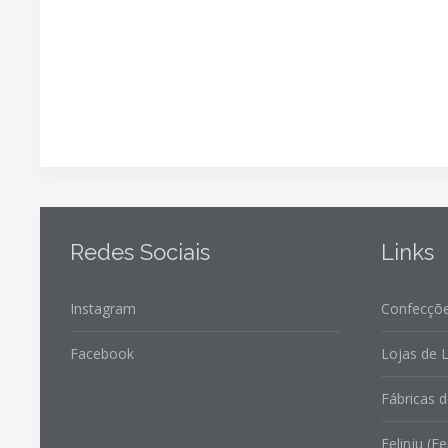
Redes Sociais
Links
Instagram
Confecçõe
Facebook
Lojas de L
Fábricas d
Felinju (Fe