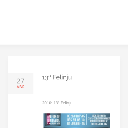
13ª Felinju
27
ABR
2010:
13ª Felinju