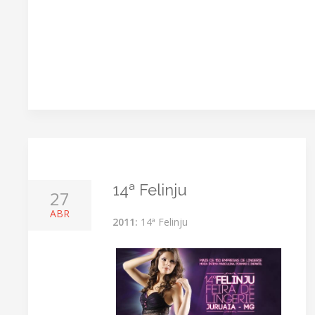
14ª Felinju
27
ABR
2011:
14ª Felinju