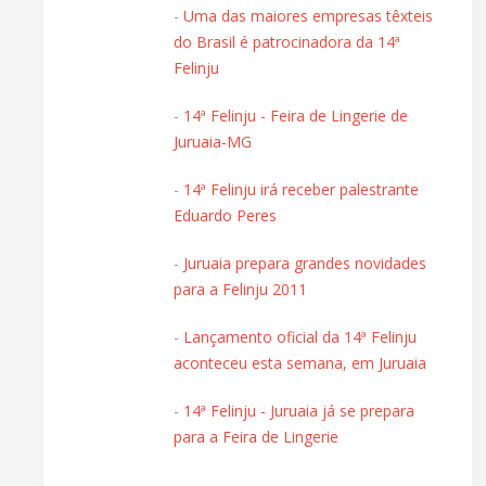
-
Uma das maiores empresas têxteis
do Brasil é patrocinadora da 14ª
Felinju
-
14ª Felinju - Feira de Lingerie de
Juruaia-MG
-
14ª Felinju irá receber palestrante
Eduardo Peres
-
Juruaia prepara grandes novidades
para a Felinju 2011
-
Lançamento oficial da 14ª Felinju
aconteceu esta semana, em Juruaia
-
14ª Felinju - Juruaia já se prepara
para a Feira de Lingerie