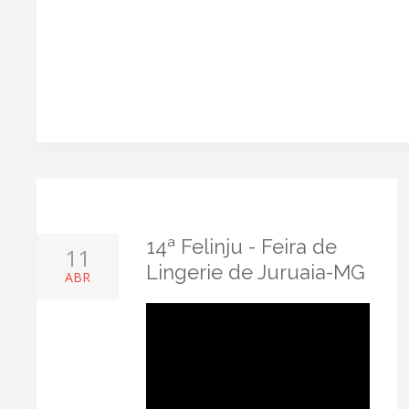
14ª Felinju - Feira de
11
Lingerie de Juruaia-MG
ABR