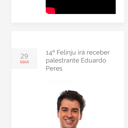
14ª Felinju irá receber
29
palestrante Eduardo
MAR
Peres