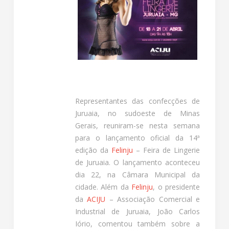
Representantes das confecções de
Juruaia, no sudoeste de Minas
Gerais, reuniram-se nesta semana
para o lançamento oficial da 14ª
edição da
Felinju
– Feira de Lingerie
de Juruaia. O lançamento aconteceu
dia 22, na Câmara Municipal da
cidade. Além da
Felinju
, o presidente
da
ACIJU
– Associação Comercial e
Industrial de Juruaia, João Carlos
Iório, comentou também sobre a