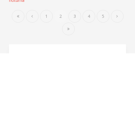
noturna
1
2
3
4
5