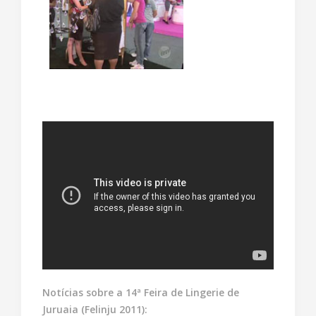
Notícias sobre a 14ª Feira de Lingerie de
Juruaia (Felinju 2011):