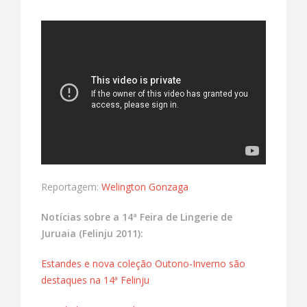
Reportagem:
Welington Gonzaga
Notícias sobre a 14ª Feira de Lingerie de
Juruaia (Felinju 2011):
Estandes e nova coleção Outono-Inverno são
destaques na 14ª Felinju