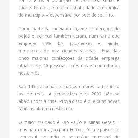
Há 12 anos a produção de calcinhas, sutiãs e
cuecas tornou-se a principal atividade econômica
do município --responsável por 60% de seu PIB.
Como parte da cadeia da lingerie, confecções de
bojos e lacinhos também lucram, num ramo que
emprega 35% dos juruaienses e, ainda,
moradores de dez cidades vizinhas. Uma das
cinco maiores confecções da cidade emprega
atualmente 40 pessoas --três novos contratados
neste mês.
São 145 pequenas e médias empresas, incluindo
as informais. A perspectiva para 2009 não se
abalou com a crise. Prova disso é que duas novas
fábricas abriram neste ano.
O maior mercado é São Paulo e Minas Gerais --
mas há exportação para Europa, Ásia e países do
Mercosul. Segundo o secretário municipal de