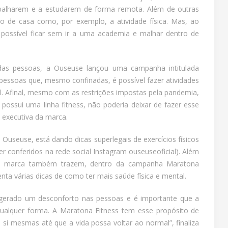
abalharem e a estudarem de forma remota. Além de outras
ro de casa como, por exemplo, a atividade física. Mas, ao
possível ficar sem ir a uma academia e malhar dentro de
as pessoas, a Ouseuse lançou uma campanha intitulada
 pessoas que, mesmo confinadas, é possível fazer atividades
tal. Afinal, mesmo com as restrições impostas pela pandemia,
possui uma linha fitness, não poderia deixar de fazer esse
a executiva da marca.
 Ouseuse, está dando dicas superlegais de exercícios físicos
r conferidos na rede social Instagram ouseuseoficial). Além
s da marca também trazem, dentro da campanha Maratona
nta várias dicas de como ter mais saúde física e mental.
gerado um desconforto nas pessoas e é importante que a
qualquer forma. A Maratona Fitness tem esse propósito de
 si mesmas até que a vida possa voltar ao normal”, finaliza