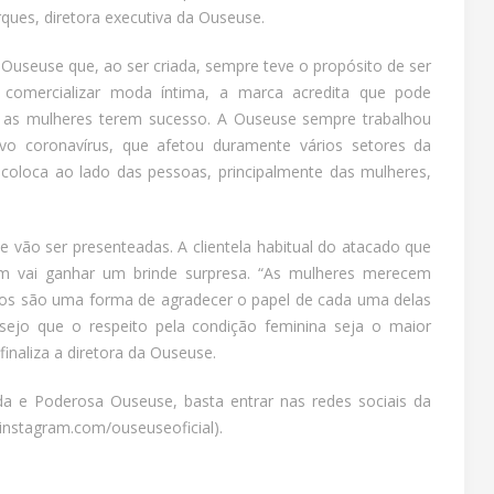
ues, diretora executiva da Ouseuse.
Ouseuse que, ao ser criada, sempre teve o propósito de ser
 comercializar moda íntima, a marca acredita que pode
a as mulheres terem sucesso. A Ouseuse sempre trabalhou
o coronavírus, que afetou duramente vários setores da
oloca ao lado das pessoas, principalmente das mulheres,
 vão ser presenteadas. A clientela habitual do atacado que
m vai ganhar um brinde surpresa. “As mulheres merecem
os são uma forma de agradecer o papel de cada uma delas
sejo que o respeito pela condição feminina seja o maior
inaliza a diretora da Ouseuse.
 e Poderosa Ouseuse, basta entrar nas redes sociais da
nstagram.com/ouseuseoficial).