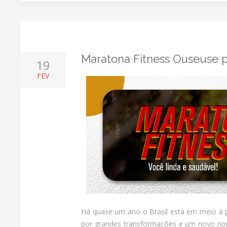
Maratona Fitness Ouseuse
19
FEV
Há quase um ano o Brasil está em meio à 
por grandes transformações e um novo norm