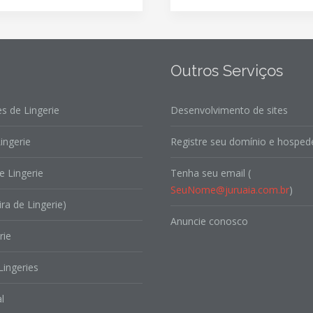
Outros Serviços
s de Lingerie
Desenvolvimento de sites
ingerie
Registre seu domínio e hospede
e Lingerie
Tenha seu email (
SeuNome@juruaia.com.br
)
ira de Lingerie)
Anuncie conosco
rie
Lingeries
l