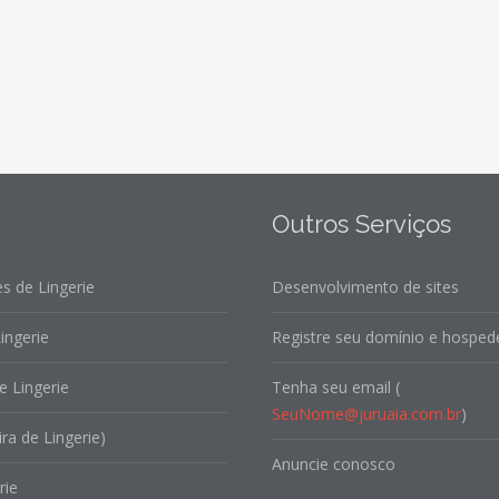
Outros Serviços
s de Lingerie
Desenvolvimento de sites
ingerie
Registre seu domínio e hospede
e Lingerie
Tenha seu email (
SeuNome@juruaia.com.br
)
ira de Lingerie)
Anuncie conosco
rie