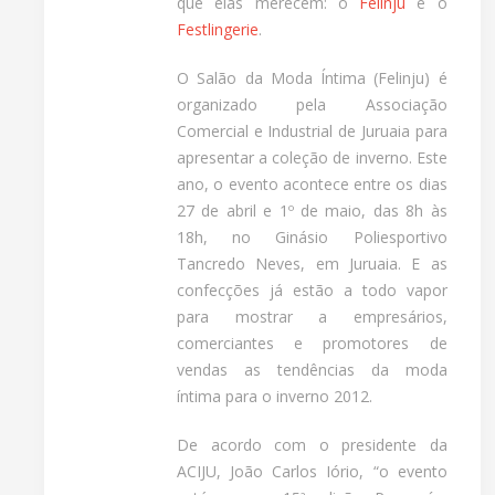
que elas merecem: o
Felinju
e o
Festlingerie
.
O Salão da Moda Íntima (Felinju) é
organizado pela Associação
Comercial e Industrial de Juruaia para
apresentar a coleção de inverno. Este
ano, o evento acontece entre os dias
27 de abril e 1º de maio, das 8h às
18h, no Ginásio Poliesportivo
Tancredo Neves, em Juruaia. E as
confecções já estão a todo vapor
para mostrar a empresários,
comerciantes e promotores de
vendas as tendências da moda
íntima para o inverno 2012.
De acordo com o presidente da
ACIJU, João Carlos Iório, “o evento