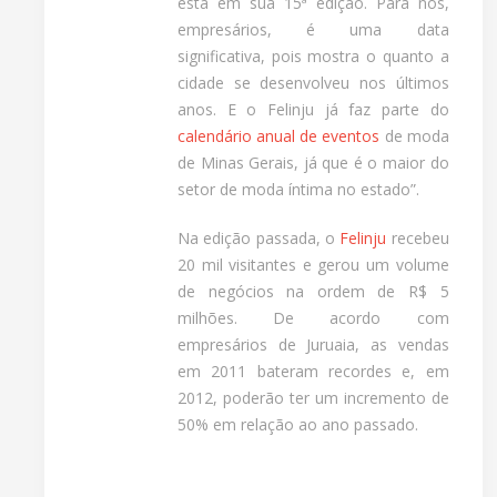
está em sua 15ª edição. Para nós,
empresários, é uma data
significativa, pois mostra o quanto a
cidade se desenvolveu nos últimos
anos. E o Felinju já faz parte do
calendário anual de eventos
de moda
de Minas Gerais, já que é o maior do
setor de moda íntima no estado”.
Na edição passada, o
Felinju
recebeu
20 mil visitantes e gerou um volume
de negócios na ordem de R$ 5
milhões. De acordo com
empresários de Juruaia, as vendas
em 2011 bateram recordes e, em
2012, poderão ter um incremento de
50% em relação ao ano passado.