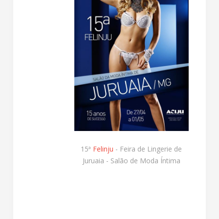
15ª
Felinju
- Feira de Lingerie de
Juruaia - Salão de Moda Íntima