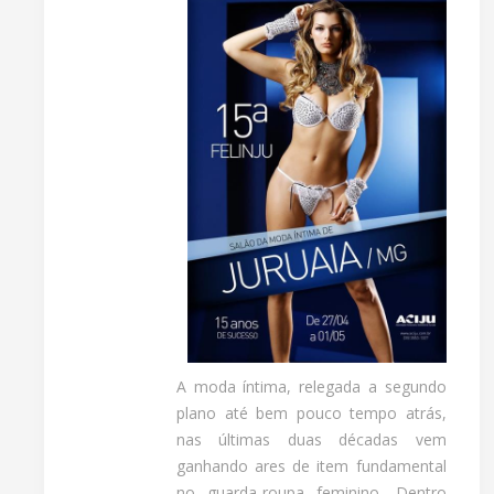
A moda íntima, relegada a segundo
plano até bem pouco tempo atrás,
nas últimas duas décadas vem
ganhando ares de item fundamental
no guarda-roupa feminino. Dentro