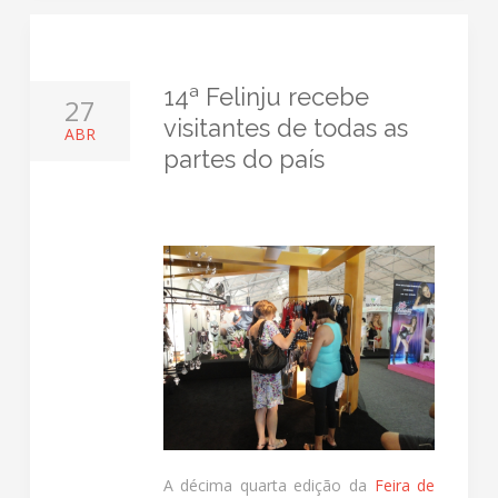
14ª Felinju recebe
27
visitantes de todas as
ABR
partes do país
A décima quarta edição da
Feira de