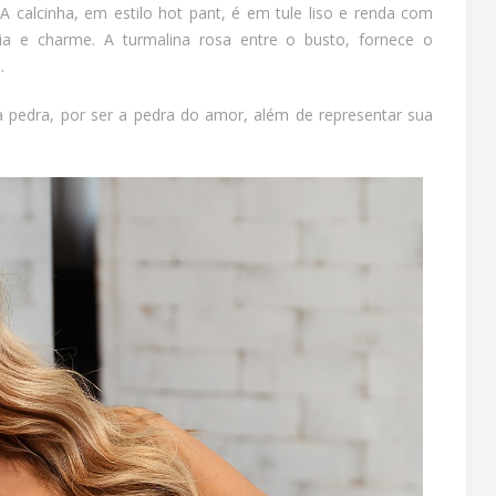
A calcinha, em estilo hot pant, é em tule liso e renda com
cia e charme. A turmalina rosa entre o busto, fornece o
.
a pedra, por ser a pedra do amor, além de representar sua