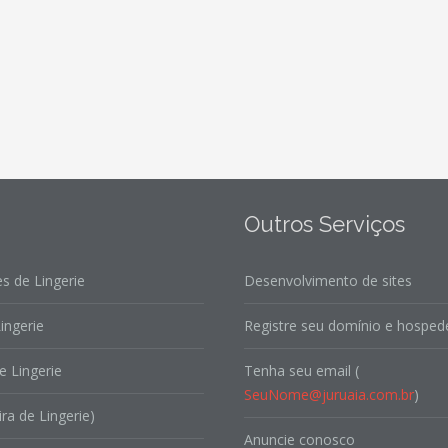
Outros Serviços
s de Lingerie
Desenvolvimento de sites
ingerie
Registre seu domínio e hospede
e Lingerie
Tenha seu email (
SeuNome@juruaia.com.br
)
ira de Lingerie)
Anuncie conosco