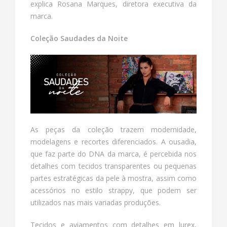
explica Rosana Marques, diretora executiva da
marca.
Coleção Saudades da Noite
As peças da coleção trazem modernidade,
modelagens e recortes diferenciados. A ousadia,
que faz parte do DNA da marca, é percebida nos
detalhes com tecidos transparentes ou pequenas
partes estratégicas da pele à mostra, assim como
acessórios no estilo strappy, que podem ser
utilizados nas mais variadas produções.
Tecidos e aviamentos com detalhes em lurex,