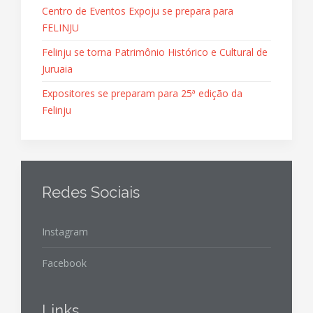
Centro de Eventos Expoju se prepara para
FELINJU
Felinju se torna Patrimônio Histórico e Cultural de
Juruaia
Expositores se preparam para 25ª edição da
Felinju
Redes Sociais
Instagram
Facebook
Links