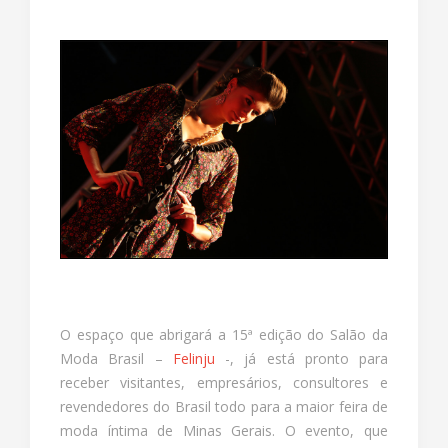
O espaço que abrigará a 15ª edição do Salão da
Moda Brasil –
Felinju
-, já está pronto para
receber visitantes, empresários, consultores e
revendedores do Brasil todo para a maior feira de
moda íntima de Minas Gerais. O evento, que