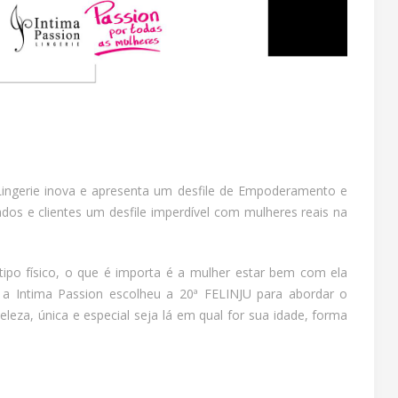
Lingerie inova e apresenta um desfile de Empoderamento e
ados e clientes um desfile imperdível com mulheres reais na
tipo físico, o que é importa é a mulher estar bem com ela
Intima Passion escolheu a 20ª FELINJU para abordar o
eza, única e especial seja lá em qual for sua idade, forma