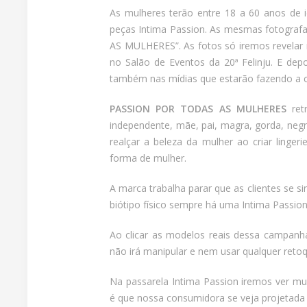
As mulheres terão entre 18 a 60 anos de i
peças Intima Passion. As mesmas fotogr
AS MULHERES”. As fotos só iremos revelar 
no Salão de Eventos da 20ª Felinju. E depo
também nas mídias que estarão fazendo a c
PASSION POR TODAS AS MULHERES
retr
independente, mãe, pai, magra, gorda, negr
realçar a beleza da mulher ao criar lingeri
forma de mulher.
A marca trabalha parar que as clientes se 
biótipo físico sempre há uma Intima Passio
Ao clicar as modelos reais dessa campa
não irá manipular e nem usar qualquer ret
Na passarela Intima Passion iremos ver mu
é que nossa consumidora se veja projetada