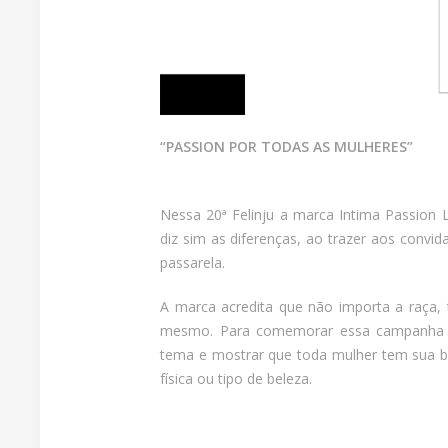
“PASSION POR TODAS AS MULHERES”
Nessa 20ª Felinju a marca Intima Passion 
diz sim as diferenças, ao trazer aos convid
passarela.
A marca acredita que não importa a raça, 
mesmo. Para comemorar essa campanha a 
tema e mostrar que toda mulher tem sua bel
física ou tipo de beleza.