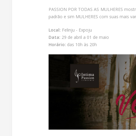
PASSION POR TODAS AS MULHERES mostra po
padrão e sim MULHERES com suas mais var
Local:
Felinju - Expoju
Data:
29 de abril a 01 de maio
Horário:
das 10h às 20h