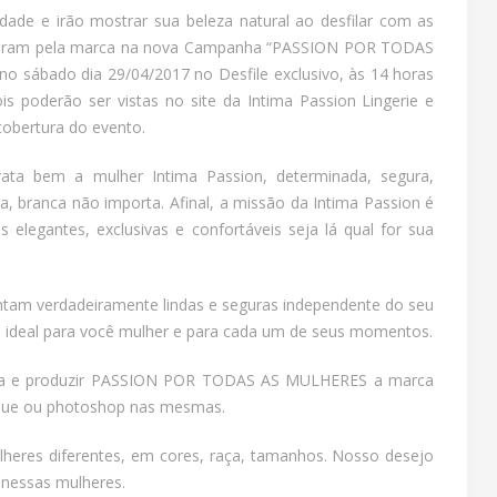
dade e irão mostrar sua beleza natural ao desfilar com as
afaram pela marca na nova Campanha “PASSION POR TODAS
no sábado dia 29/04/2017 no Desfile exclusivo, às 14 horas
is poderão ser vistas no site da Intima Passion Lingerie e
obertura do evento.
ata bem a mulher Intima Passion, determinada, segura,
a, branca não importa. Afinal, a missão da Intima Passion é
es elegantes, exclusivas e confortáveis seja lá qual for sua
sintam verdadeiramente lindas e seguras independente do seu
n ideal para você mulher e para cada um de seus momentos.
nha e produzir PASSION POR TODAS AS MULHERES a marca
oque ou photoshop nas mesmas.
lheres diferentes, em cores, raça, tamanhos. Nosso desejo
 nessas mulheres.