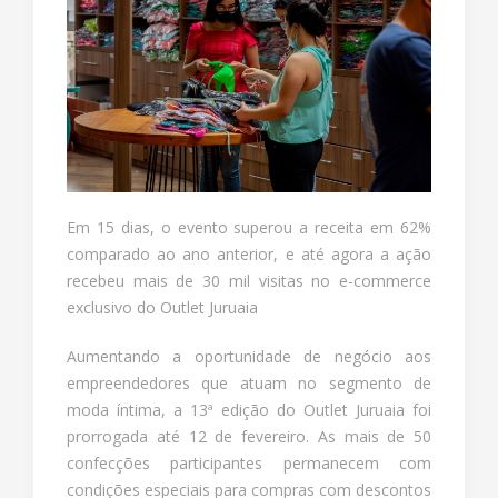
Em 15 dias, o evento superou a receita em 62%
comparado ao ano anterior, e até agora a ação
recebeu mais de 30 mil visitas no e-commerce
exclusivo do Outlet Juruaia
Aumentando a oportunidade de negócio aos
empreendedores que atuam no segmento de
moda íntima, a 13ª edição do Outlet Juruaia foi
prorrogada até 12 de fevereiro. As mais de 50
confecções participantes permanecem com
condições especiais para compras com descontos