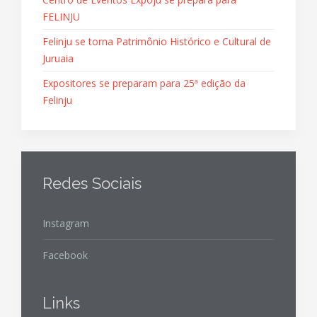
FELINJU
Felinju se torna Patrimônio Histórico e Cultural de
Juruaia
Expositores se preparam para 25ª edição da
Felinju
Redes Sociais
Instagram
Facebook
Links